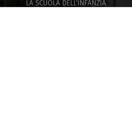
LA SCUOLA DELL'INFANZIA
Gli armadietti
Una delle nostre
La biblioteca di
sezioni
sezione
La sala gioco
Il bagno
Il giardino