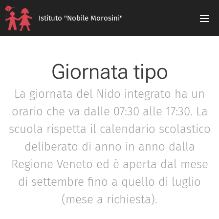
Istituto "Nobile Morosini"
Giornata tipo
La giornata del Nido integrato ha un
orario che va dalle 07:30 alle 17:30. La
scuola rispetta il calendario scolastico
deliberato di anno in anno dalla
Regione Veneto ed è aperta dal mese
di settembre fino a quello di luglio
(mese a richiesta).